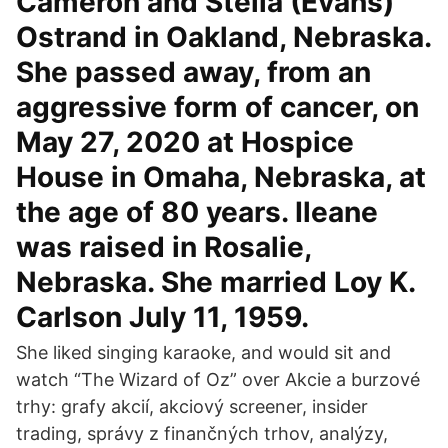
Cameron and Stella (Evans)
Ostrand in Oakland, Nebraska.
She passed away, from an
aggressive form of cancer, on
May 27, 2020 at Hospice
House in Omaha, Nebraska, at
the age of 80 years. Ileane
was raised in Rosalie,
Nebraska. She married Loy K.
Carlson July 11, 1959.
She liked singing karaoke, and would sit and
watch “The Wizard of Oz” over Akcie a burzové
trhy: grafy akcií, akciový screener, insider
trading, správy z finančných trhov, analýzy,