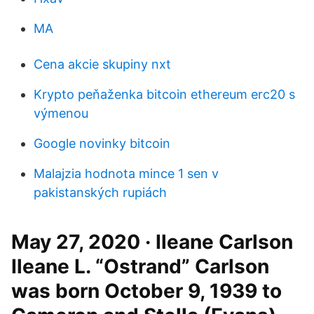
MA
Cena akcie skupiny nxt
Krypto peňaženka bitcoin ethereum erc20 s
výmenou
Google novinky bitcoin
Malajzia hodnota mince 1 sen v
pakistanských rupiách
May 27, 2020 · Ileane Carlson
Ileane L. “Ostrand” Carlson
was born October 9, 1939 to