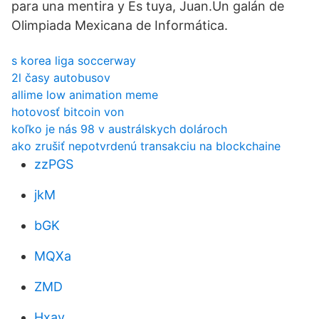
para una mentira y Es tuya, Juan.Un galán de
Olimpiada Mexicana de Informática.
s korea liga soccerway
2l časy autobusov
allime low animation meme
hotovosť bitcoin von
koľko je nás 98 v austrálskych dolároch
ako zrušiť nepotvrdenú transakciu na blockchaine
zzPGS
jkM
bGK
MQXa
ZMD
Hxav