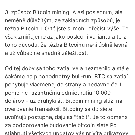
3. způsob: Bitcoin mining. A asi posledním, ale
neméně důležitým, ze základních způsobů, je
těžba Bitcoinu. O té jste si mohli přečíst výše. To
však zmiňujeme až jako poslední variantu a to z
toho důvodu, že těžba Bitcoinu není úplně levná
a už vůbec ne snadná záležitost.
Od tej doby sa toho zatiaľ veľa nezmenilo a stále
čakáme na plnohodnotný bull-run. BTC sa zatiaľ
pohybuje viacmenej do strany a nedávno čelil
pomerne razantnému odmietnutiu 10 000
dolárov – už druhýkrát. Bitcoin mining slúži na
overovanie transakcií. Bitcoiny sa do siete
uvoľňujú postupne, dajú sa "ťažiť". Je to odmena
za podporovanie budovanie bitcoin siete Po
stiahnutí všetkých updatov vás privíta príkazový