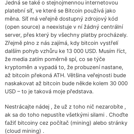
Jedná se také o stejnojmennou internetovou
platební síť, ve které se Bitcoin používá jako
měna. Síť má veřejně dostupný zdrojový kód
(open source) a neexistuje v ní žádný centrální
server, přes který by všechny platby procházely.
Zřejmě plno z nás zajímá, kdy bitcoin vystřelí
dalším pohyb vzhůru ke 13 000 USD. Musím říct,
že media zatím poměrně spí, co se týče
kryptoměn a vypadá to, že probuzení nastane,
až bitcoin překoná ATH. Většina veřejnosti bude
naskakovat až bitcoin bude někde kolem 30 000
USD – to je taková moje představa.
Nestrácajte nádej , že už z toho nič nezarobíte ,
ak sa do toho nepustíte všetkými silami . Choďte
ťažiť bitcoiny cez počítač (mining) alebo stránky
(cloud mining) .