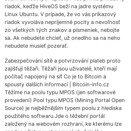
riadok, keďže HiveOS beží na jadre systému
Linux Ubuntu. V prípade, že vo vás príkazový
riadok vyvoláva nepríjemné pocity a nevoľnosť
zo všetkých tých znakov a písmeniek, nebojte
sa. Ak nebudete chcieť, už onedlho sa na neho
nebudete musieť pozerať.
Zabezpečování sítě a potvrzování plateb proto
zajišťují těžaři. Těžaři jsou uživatelé, kteří mají
počítač napojený na síť Co je to Bitcoin a
spousty dalších informací | Bitcoin-info.cz
Těžíme na poolu typu MPOS (jen softwarové
provedení) Pool typu MPOS (Mining Portal Open
Source) je nejběžnějším typem poolu z hlediska
použitého softwaru.Jde o těžební portál
založený na webovém rozhraní, ke kterému lze