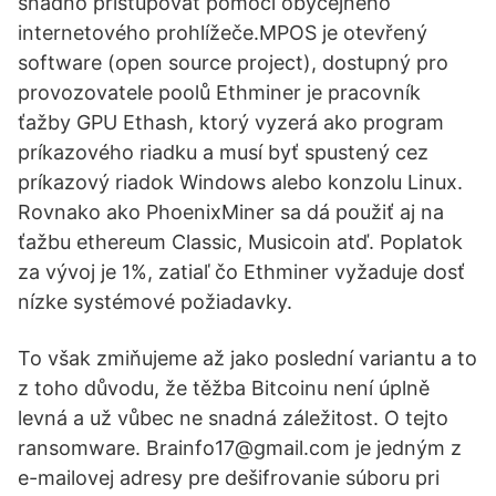
snadno přistupovat pomocí obyčejného
internetového prohlížeče.MPOS je otevřený
software (open source project), dostupný pro
provozovatele poolů Ethminer je pracovník
ťažby GPU Ethash, ktorý vyzerá ako program
príkazového riadku a musí byť spustený cez
príkazový riadok Windows alebo konzolu Linux.
Rovnako ako PhoenixMiner sa dá použiť aj na
ťažbu ethereum Classic, Musicoin atď. Poplatok
za vývoj je 1%, zatiaľ čo Ethminer vyžaduje dosť
nízke systémové požiadavky.
To však zmiňujeme až jako poslední variantu a to
z toho důvodu, že těžba Bitcoinu není úplně
levná a už vůbec ne snadná záležitost. O tejto
ransomware. Brainfo17@gmail.com je jedným z
e-mailovej adresy pre dešifrovanie súboru pri