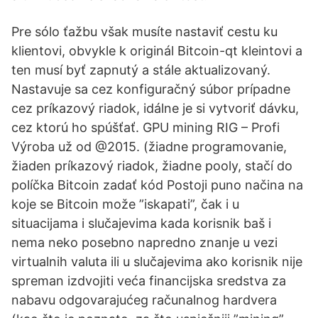
Pre sólo ťažbu však musíte nastaviť cestu ku
klientovi, obvykle k originál Bitcoin-qt kleintovi a
ten musí byť zapnutý a stále aktualizovaný.
Nastavuje sa cez konfiguračný súbor prípadne
cez príkazový riadok, idálne je si vytvoriť dávku,
cez ktorú ho spúšťať. GPU mining RIG – Profi
Výroba už od @2015. (žiadne programovanie,
žiaden príkazový riadok, žiadne pooly, stačí do
políčka Bitcoin zadať kód Postoji puno načina na
koje se Bitcoin može ”iskapati”, čak i u
situacijama i slučajevima kada korisnik baš i
nema neko posebno napredno znanje u vezi
virtualnih valuta ili u slučajevima ako korisnik nije
spreman izdvojiti veća financijska sredstva za
nabavu odgovarajućeg računalnog hardvera