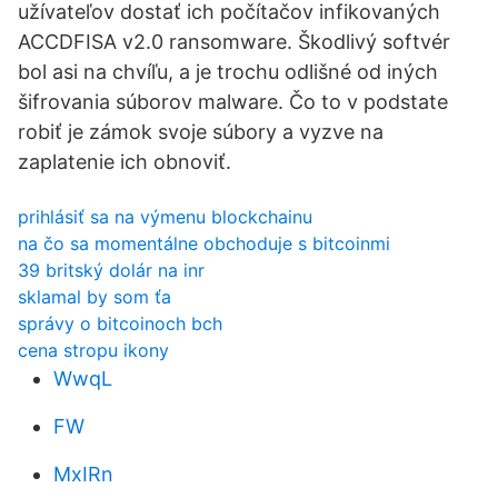
užívateľov dostať ich počítačov infikovaných
ACCDFISA v2.0 ransomware. Škodlivý softvér
bol asi na chvíľu, a je trochu odlišné od iných
šifrovania súborov malware. Čo to v podstate
robiť je zámok svoje súbory a vyzve na
zaplatenie ich obnoviť.
prihlásiť sa na výmenu blockchainu
na čo sa momentálne obchoduje s bitcoinmi
39 britský dolár na inr
sklamal by som ťa
správy o bitcoinoch bch
cena stropu ikony
WwqL
FW
MxIRn