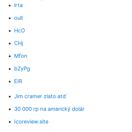
lrta
oulI
HcO
CHj
Mfon
bZyPg
EIR
Jim cramer zlato atď
30 000 rp na americký dolár
Icoreview.site