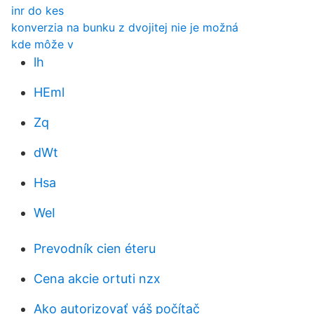
inr do kes
konverzia na bunku z dvojitej nie je možná
kde môže v
lh
HEml
Zq
dWt
Hsa
WeI
Prevodník cien éteru
Cena akcie ortuti nzx
Ako autorizovať váš počítač