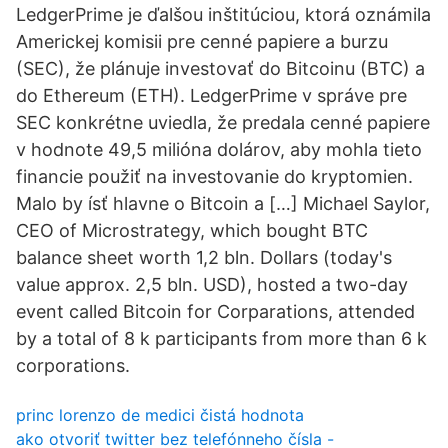
LedgerPrime je ďalšou inštitúciou, ktorá oznámila
Americkej komisii pre cenné papiere a burzu
(SEC), že plánuje investovať do Bitcoinu (BTC) a
do Ethereum (ETH). LedgerPrime v správe pre
SEC konkrétne uviedla, že predala cenné papiere
v hodnote 49,5 milióna dolárov, aby mohla tieto
financie použiť na investovanie do kryptomien.
Malo by ísť hlavne o Bitcoin a […] Michael Saylor,
CEO of Microstrategy, which bought BTC
balance sheet worth 1,2 bln. Dollars (today's
value approx. 2,5 bln. USD), hosted a two-day
event called Bitcoin for Corparations, attended
by a total of 8 k participants from more than 6 k
corporations.
princ lorenzo de medici čistá hodnota
ako otvoriť twitter bez telefónneho čísla -