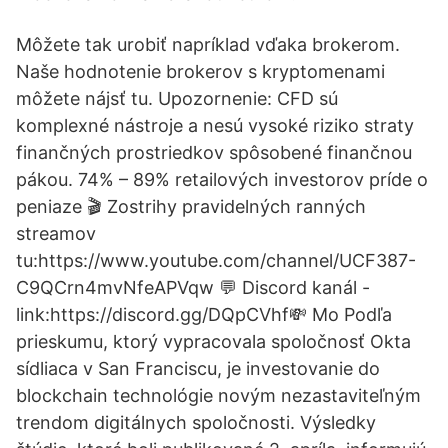
Môžete tak urobiť napríklad vďaka brokerom.
Naše hodnotenie brokerov s kryptomenami
môžete nájsť tu. Upozornenie: CFD sú
komplexné nástroje a nesú vysoké riziko straty
finančných prostriedkov spôsobené finančnou
pákou. 74% – 89% retailových investorov príde o
peniaze 🎬 Zostrihy pravidelných ranných
streamov
tu:https://www.youtube.com/channel/UCF387-
C9QCrn4mvNfeAPVqw 💬 Discord kanál -
link:https://discord.gg/DQpCVhf💸 Mo Podľa
prieskumu, ktorý vypracovala spoločnosť Okta
sídliaca v San Franciscu, je investovanie do
blockchain technológie novým nezastaviteľným
trendom digitálnych spoločnosti. Výsledky