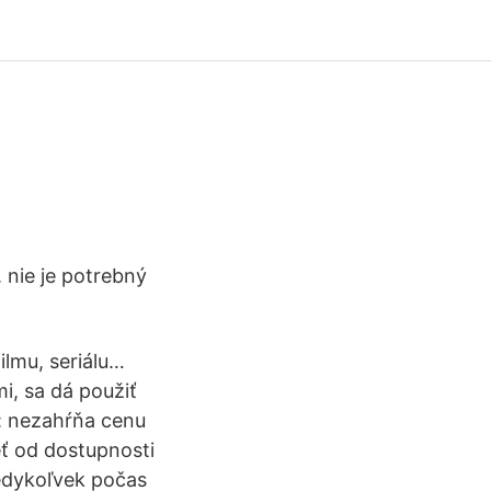
 nie je potrebný
filmu, seriálu…
i, sa dá použiť
ie: nezahŕňa cenu
eť od dostupnosti
kedykoľvek počas