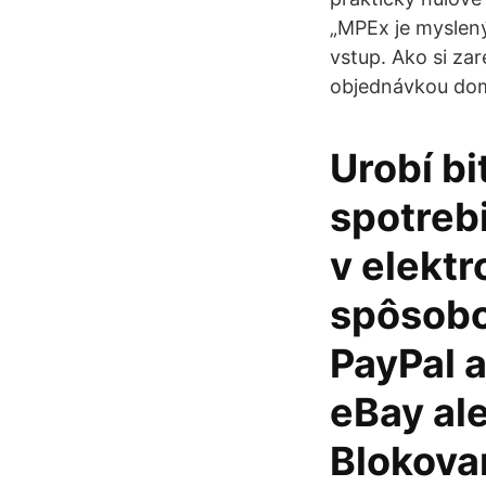
„MPEx je myslený
vstup. Ako si za
objednávkou domé
Urobí bi
spotreb
v elekt
spôsobo
PayPal 
eBay al
Blokova