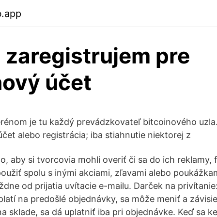
b.app
 zaregistrujem pre
nový účet
erénom je tu každý prevádzkovateľ bitcoinového uzla.
et alebo registrácia; iba stiahnutie niektorej z
to, aby si tvorcovia mohli overiť či sa do ich reklamy, 
použiť spolu s inými akciami, zľavami alebo poukážkam
týždne od prijatia uvítacie e-mailu. Darček na privítan
platí na predošlé objednávky, sa môže meniť a závisi
na sklade, sa dá uplatniť iba pri objednávke. Keď sa 