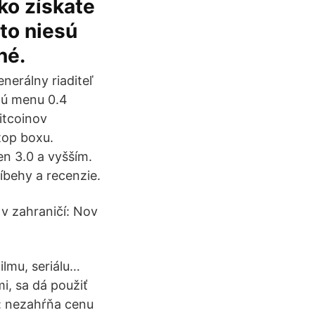
ko získate
to niesú
né.
nerálny riaditeľ
vnú menu 0.4
itcoinov
top boxu.
en 3.0 a vyšším.
íbehy a recenzie.
 v zahraničí: Nov
filmu, seriálu…
i, sa dá použiť
ie: nezahŕňa cenu