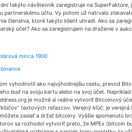
 dní takýto návštevník zaregistruje na SuperFaktúre, 
u partnerskému účtu. Vy potom už natrvalo získavate
a členstva, ktoré takýto klient uhradí. Ako sa zaregi
nerský účet? Ako sa zaregistrujem na draženie v aukci
olárová minca 1900
 binance
om vyhodnotil ako najvýhodnejšiu cestu, prevod Bitc
eho buď na svoju kartu alebo na svoj účet. Napriklad 
ddress.org je možné si reálne vytvoriť Bitcoinový úče
“kľúčov” textových reťazcov. Verejný kľúč: je verejná
 môžete zaslať a držať bitcoiny. Vyššie spomenutú br
torov sa rozhodol vytvoriť preto, že MPEx (bitcoin b
 užívateľské rozhranie a napriek tomu poplatky za uží