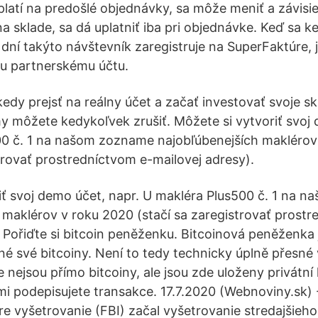
platí na predošlé objednávky, sa môže meniť a závisi
na sklade, sa dá uplatniť iba pri objednávke. Keď sa 
 dní takýto návštevník zaregistruje na SuperFaktúre, 
mu partnerskému účtu.
edy prejsť na reálny účet a začať investovať svoje s
y môžete kedykoľvek zrušiť. Môžete si vytvoriť svoj 
00 č. 1 na našom zozname najobľúbenejších maklérov
strovať prostredníctvom e-mailovej adresy).
iť svoj demo účet, napr. U makléra Plus500 č. 1 na 
 maklérov v roku 2020 (stačí sa zaregistrovať prostr
. Pořiďte si bitcoin peněženku. Bitcoinová peněženka 
né své bitcoiny. Není to tedy technicky úplně přesné 
nejsou přímo bitcoiny, ale jsou zde uloženy privátní 
mi podepisujete transakce. 17.7.2020 (Webnoviny.sk)
re vyšetrovanie (FBI) začal vyšetrovanie stredajšieh