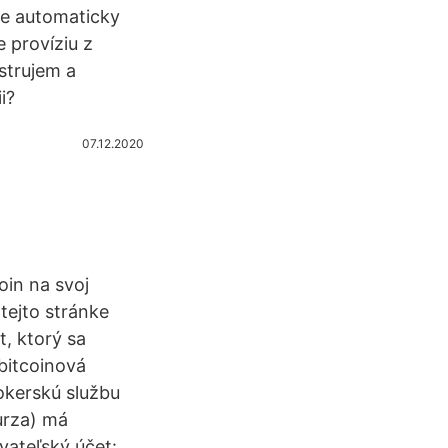
je automaticky
 províziu z
strujem a
i?
07.12.2020
oin na svoj
tejto stránke
t, ktorý sa
 bitcoinová
okerskú službu
urza) má
vateľský účet: