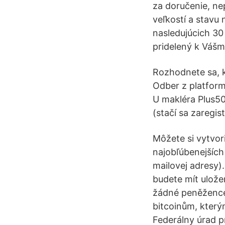
za doručenie, ne
veľkostí a stavu 
nasledujúcich 30
pridelený k Váš
Rozhodnete sa, k
Odber z platform
U makléra Plus5
(stačí sa zaregi
Môžete si vytvor
najobľúbenejších
mailovej adresy)
budete mít ulože
žádné peněžence 
bitcoinům, který
Federálny úrad p