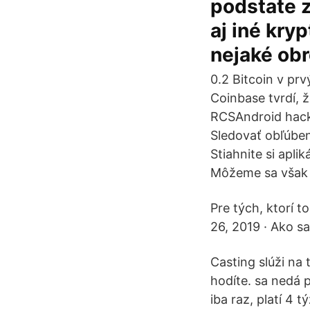
podstate z
aj iné kry
nejaké obr
0.2 Bitcoin v prv
Coinbase tvrdí, 
RCSAndroid hack
Sledovať obľúben
Stiahnite si apl
Môžeme sa však p
Pre tých, ktorí 
26, 2019 · Ako s
Casting slúži na 
hodíte. sa nedá 
iba raz, platí 4 