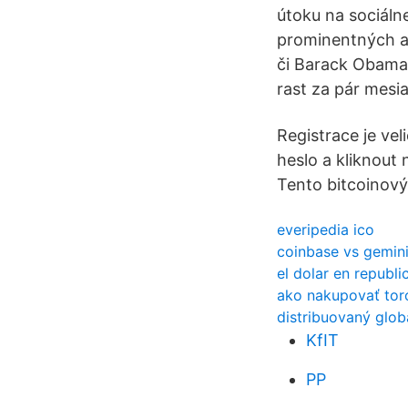
útoku na sociáln
prominentných am
či Barack Obama
rast za pár mesia
Registrace je ve
heslo a kliknout
Tento bitcoinový
everipedia ico
coinbase vs gemini
el dolar en republ
ako nakupovať tor
distribuovaný glob
KfIT
PP