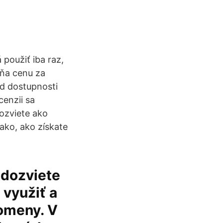
a
 použiť iba raz,
hŕňa cenu za
od dostupnosti
cenzii sa
dozviete ako
ako, ako získate
a dozviete
 využiť a
tomeny. V