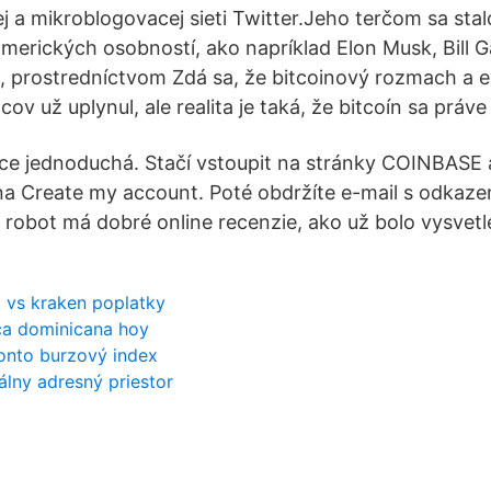
ej a mikroblogovacej sieti Twitter.Jeho terčom sa st
erických osobností, ako napríklad Elon Musk, Bill G
, prostredníctvom Zdá sa, že bitcoinový rozmach a 
cov už uplynul, ale realita je taká, že bitcoín sa práve
lice jednoduchá. Stačí vstoupit na stránky COINBASE a
 na Create my account. Poté obdržíte e-mail s odkazem
 robot má dobré online recenzie, ako už bolo vysvetl
 vs kraken poplatky
ica dominicana hoy
onto burzový index
álny adresný priestor