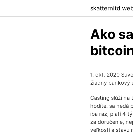
skatternitd.we
Ako sa
bitcoi
1. okt. 2020 Suv
žiadny bankový úč
Casting slúži na 
hodíte. sa nedá 
iba raz, platí 4 
za doručenie, ne
veľkostí a stavu 