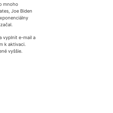
alo mnoho
ates, Joe Biden
exponenciálny
 začal.
 vyplnit e-mail a
 k aktivaci.
ené vyššie.