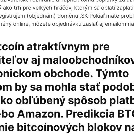
 ako trh pre veľkých hráčov, ktorým sa oplatí zaplati
registrujem (objednám) doménu .SK Pokiaľ máte prob
ny online, môzete objednávku zaslať aj emailom na 
tcoín atraktívnym pre
iteľov aj maloobchodníko
ronickom obchode. Týmto
m by sa mohla stať podo
ako obľúbený spôsob plat
ebo Amazon. Predikcia BT
nie bitcoínových blokov n