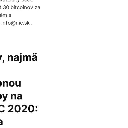
ť 30 bitcoinov za
lém s
info@nic.sk .
v, najmä
bnou
by na
C 2020:
a