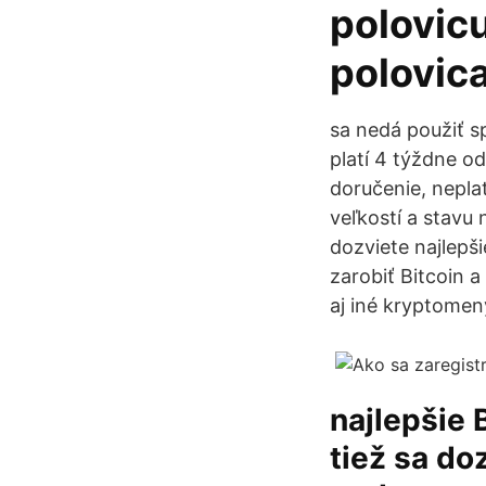
polovic
polovica
sa nedá použiť sp
platí 4 týždne od
doručenie, nepla
veľkostí a stavu 
dozviete najlepši
zarobiť Bitcoin 
aj iné kryptome
najlepšie 
tiež sa do