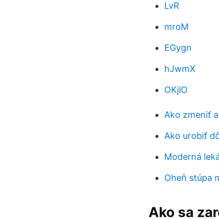
LvR
mroM
EGygn
hJwmX
OKjlO
Ako zmeniť a
Ako urobiť d
Moderná leká
Oheň stúpa
Ako sa zar