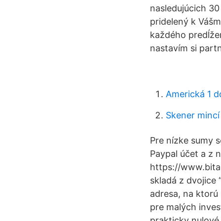
nasledujúcich 30
pridelený k Vášm
každého predĺženi
nastavím si part
Americká 1 d
Skener mincí
Pre nízke sumy s
Paypal účet a z n
https://www.bita
skladá z dvojice 
adresa, na ktorú
pre malých inves
prakticky nulové