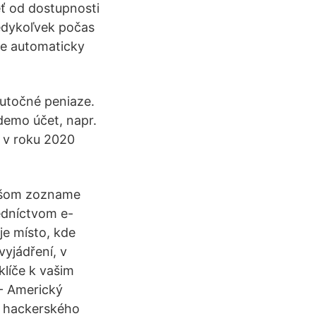
eť od dostupnosti
kedykoľvek počas
je automaticky
kutočné peniaze.
demo účet, napr.
 v roku 2020
našom zozname
edníctvom e-
je místo, kde
vyjádření, v
klíče k vašim
 - Americký
o hackerského