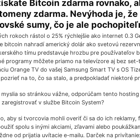
ískate Bitcoin zdarma rovnako, a
ptomeny zdarma. Nevýhoda je, že 
ovské sumy, čo je ale pochopiteľ
ých rokoch rástol o 25% rýchlejšie ako internet 0.3 Ge
že bitcoin nahradí americký dolár ako svetovú rezer
erského tímu predstavuje hrozbu pre používateľov b
é programy môžete priamo na televízore aj bez set-
ikáciu Orange TV do vašej Samsung Smart TV s OS Tiz
ozrieť na to, čo sa stalo, a predpokladať niektoré pr
to myslia so stránkou vážne, odporúčam tento hosting
a zaregistrovať v službe Bitcoin System?
to, aby si tvorcovia mohli overiť či sa do ich reklamy, 
použiť spolu s inými akciami, zľavami alebo poukážkam
týždne od prijatia uvítacie e-mailu. Darček na privítan