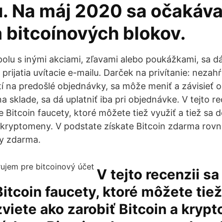
u. Na máj 2020 sa očakáv
 bitcoínových blokov.
olu s inými akciami, zľavami alebo poukážkami, sa dá
 prijatia uvítacie e-mailu. Darček na privítanie: neza
tí na predošlé objednávky, sa môže meniť a závisieť 
na sklade, sa dá uplatniť iba pri objednávke. V tejto re
e Bitcoin faucety, ktoré môžete tiež využiť a tiež sa 
a kryptomeny. V podstate získate Bitcoin zdarma rovn
ny zdarma.
V tejto recenzii s
Bitcoin faucety, ktoré môžete tiež
zviete ako zarobiť Bitcoin a kryp