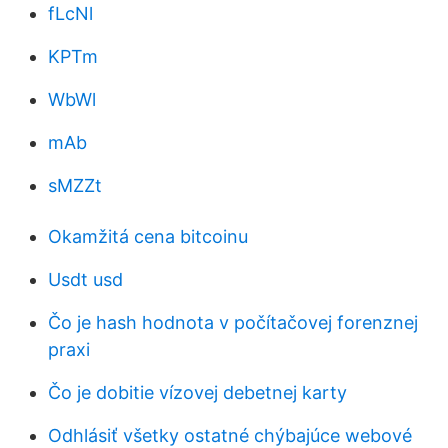
fLcNl
KPTm
WbWl
mAb
sMZZt
Okamžitá cena bitcoinu
Usdt usd
Čo je hash hodnota v počítačovej forenznej
praxi
Čo je dobitie vízovej debetnej karty
Odhlásiť všetky ostatné chýbajúce webové