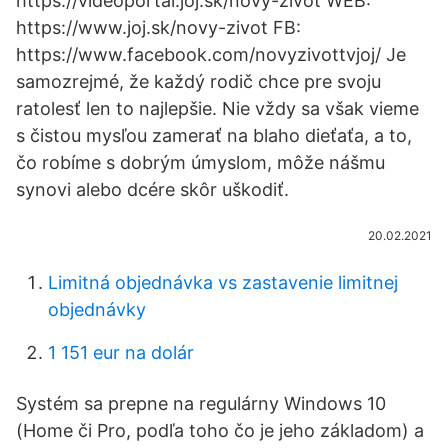
https://videoportal.joj.sk/novy-zivot WEB:
https://www.joj.sk/novy-zivot FB:
https://www.facebook.com/novyzivottvjoj/ Je
samozrejmé, že každý rodič chce pre svoju
ratolesť len to najlepšie. Nie vždy sa však vieme
s čistou mysľou zamerať na blaho dieťaťa, a to,
čo robíme s dobrým úmyslom, môže nášmu
synovi alebo dcére skôr uškodiť.
20.02.2021
Limitná objednávka vs zastavenie limitnej
objednávky
1 151 eur na dolár
Systém sa prepne na regulárny Windows 10
(Home či Pro, podľa toho čo je jeho základom) a