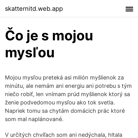
skatternitd.web.app
Čo je s mojou
mysľou
Mojou mysľou preteká asi milión myšlienok za
minútu, ale nemám ani energiu ani potrebu s tým
niečo robiť, len vnímam prúd myšlienok ktorý sa
ženie podvedomou mysľou ako tok svetla.
Napriek tomu sa chytám domácich prác ktoré
som mal naplánované.
V určitých chvíľach som ani nedýchala, hltala