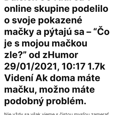
online skupine podelilo
o svoje pokazené
mačky a pýtajú sa – “Čo
je s mojou mačkou
zle?” od zHumor
29/01/2021, 10:17 1.7k
Videní Ak doma máte
mačku, možno máte
podobný problém.
Nie vždy sa však vieme s čistou mysľou zamerať