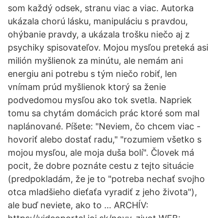
som každý odsek, stranu viac a viac. Autorka
ukázala chorú lásku, manipuláciu s pravdou,
ohýbanie pravdy, a ukázala trošku niečo aj z
psychiky spisovateľov. Mojou mysľou preteká asi
milión myšlienok za minútu, ale nemám ani
energiu ani potrebu s tým niečo robiť, len
vnímam prúd myšlienok ktorý sa ženie
podvedomou mysľou ako tok svetla. Napriek
tomu sa chytám domácich prác ktoré som mal
naplánované. Píšete: "Neviem, čo chcem viac -
hovoriť alebo dostať radu," "rozumiem všetko s
mojou mysľou, ale moja duša bolí". Človek má
pocit, že dobre poznáte cestu z tejto situácie
(predpokladám, že je to "potreba nechať svojho
otca mladšieho dieťaťa vyradiť z jeho života"),
ale buď neviete, ako to … ARCHÍV: