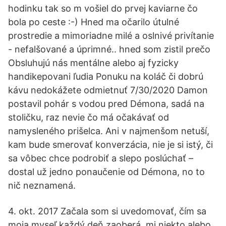
hodinku tak so m vošiel do prvej kaviarne čo
bola po ceste :-) Hned ma očarilo útulné
prostredie a mimoriadne milé a oslnivé privítanie
- nefalšované a úprimné.. hned som zistil prečo
Obsluhujú nás mentálne alebo aj fyzicky
handikepovani ľudia Ponuku na koláč či dobrú
kávu nedokážete odmietnuť 7/30/2020 Damon
postavil pohár s vodou pred Démona, sadá na
stoličku, raz nevie čo má očakávať od
namysleného prišelca. Ani v najmenšom netuší,
kam bude smerovať konverzácia, nie je si istý, či
sa vôbec chce podrobiť a slepo poslúchať –
dostal už jedno ponaučenie od Démona, no to
nič neznamená.
4. okt. 2017 Začala som si uvedomovať, čím sa
moja myseľ každý deň zaoberá, mi niekto alebo