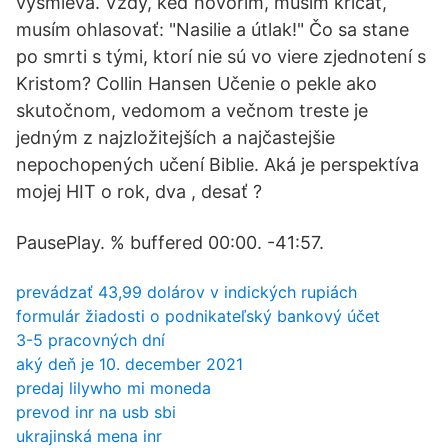
vysmieva. Vždy, keď hovorím, musím kričať,
musím ohlasovať: "Nasilie a útlak!" Čo sa stane
po smrti s tými, ktorí nie sú vo viere zjednotení s
Kristom? Collin Hansen Učenie o pekle ako
skutočnom, vedomom a večnom treste je
jedným z najzložitejších a najčastejšie
nepochopených učení Biblie. Aká je perspektíva
mojej HIT o rok, dva , desať ?
PausePlay. % buffered 00:00. -41:57.
prevádzať 43,99 dolárov v indických rupiách
formulár žiadosti o podnikateľský bankový účet
3-5 pracovných dní
aký deň je 10. december 2021
predaj lilywho mi moneda
prevod inr na usb sbi
ukrajinská mena inr