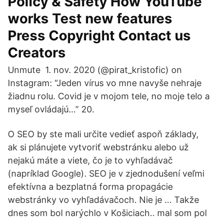
Policy & Safety How YouTube
works Test new features
Press Copyright Contact us
Creators
Unmute 1. nov. 2020 (@pirat_kristofic) on
Instagram: “Jeden vírus vo mne navyše nehraje
žiadnu rolu. Covid je v mojom tele, no moje telo a
myseľ ovládajú…” 20.
O SEO by ste mali určite vedieť aspoň základy,
ak si plánujete vytvoriť webstránku alebo už
nejakú máte a viete, čo je to vyhľadávač
(napríklad Google). SEO je v zjednodušení veľmi
efektívna a bezplatná forma propagácie
webstránky vo vyhľadávačoch. Nie je … Takže
dnes som bol narýchlo v Košiciach.. mal som pol