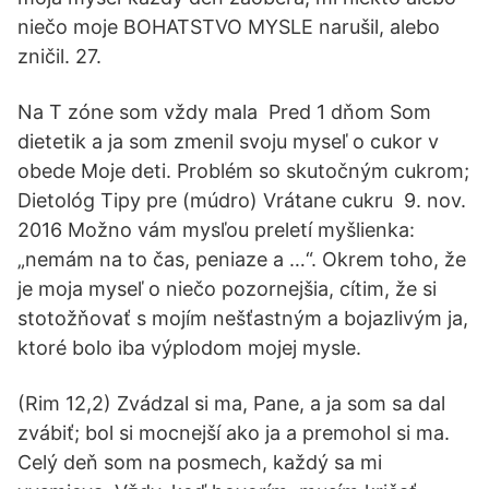
niečo moje BOHATSTVO MYSLE narušil, alebo
zničil. 27.
Na T zóne som vždy mala Pred 1 dňom Som
dietetik a ja som zmenil svoju myseľ o cukor v
obede Moje deti. Problém so skutočným cukrom;
Dietológ Tipy pre (múdro) Vrátane cukru 9. nov.
2016 Možno vám mysľou preletí myšlienka:
„nemám na to čas, peniaze a …“. Okrem toho, že
je moja myseľ o niečo pozornejšia, cítim, že si
stotožňovať s mojím nešťastným a bojazlivým ja,
ktoré bolo iba výplodom mojej mysle.
(Rim 12,2) Zvádzal si ma, Pane, a ja som sa dal
zvábiť; bol si mocnejší ako ja a premohol si ma.
Celý deň som na posmech, každý sa mi