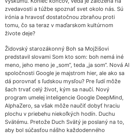
výskumu. Koniec koncov, veda je založená na
zvedavosti a túžbe spoznať svet okolo nás. Sú
irónia a hravosť dostatočnou zbraňou proti
tomu, čo sa teraz v maďarskom kultúrnom
živote deje?
Židovský starozákonný Boh sa Mojžišovi
predstavil slovami Som kto som: boh nemá iné
meno, jeho meno je „som“, teda „ja som“. Nová AI
spoločnosti Google je majstrom hier, ale ako sa
dá porovnať s ľudskou mysľou? Pre ľudí môže
šach trvať celý život, kým sa naučí. Nový
program umelej inteligencie Google DeepMind,
AlphaZero, sa však môže naučiť dobyť hraciu
plochu v priebehu niekoľkých hodín. Duchu
Svätému. Pretože Duch Svätý je poslaný na to,
aby bol súčasťou nášho každodenného