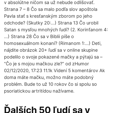
v absolútne ničom sa už nebude odlišovať.
Strana 7 – 8 Čo sa malo podľa slov apoštola
Pavla stať s kresťanským zborom po jeho
odchode? (Skutky 20:․․․) Strana 13 Čo urobil
Satan s mysľou mnohých ľudí? (2. Korinťanom 4:
․․․) Strana 28 Čo sa v Biblii píše o
homosexuálnom konaní? (Rimanom 1:․․․) Deti,
nájdite obrázok 20+ ľudí sa v online skupine
podelilo o svoje pokazené mačky a pýtajú sa –
“Čo je s mojou mačkou zle?” od zHumor
02/12/2020, 17:23 11.1k Videní 5 komentárov Ak
doma máte mačku, možno máte podobný
problém. Bude to už 10 rokov čo si spolu so
psoriatickou artritídou nažívame.
Ďalších 50 ľudí sa v