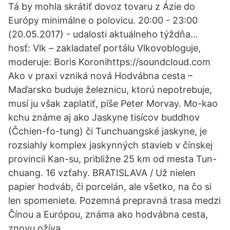
Tá by mohla skrátiť dovoz tovaru z Ázie do
Európy minimálne o polovicu. 20:00 - 23:00
(20.05.2017) - udalosti aktuálneho týždňa…
hosť: Vlk – zakladateľ portálu Vlkovobloguje,
moderuje: Boris Koronihttps://soundcloud.com
Ako v praxi vzniká nová Hodvábna cesta –
Maďarsko buduje železnicu, ktorú nepotrebuje,
musí ju však zaplatiť, píše Peter Morvay. Mo-kao
kchu známe aj ako Jaskyne tisícov buddhov
(Čchien-fo-tung) či Tunchuangské jaskyne, je
rozsiahly komplex jaskynných stavieb v čínskej
provincii Kan-su, približne 25 km od mesta Tun-
chuang. 16 vzťahy. BRATISLAVA / Už nielen
papier hodváb, či porcelán, ale všetko, na čo si
len spomeniete. Pozemná prepravná trasa medzi
Čínou a Európou, známa ako hodvábna cesta,
znovu ožíva.