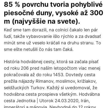
85 % povrchu tvoria pohyblivé
piesočné duny, vysoké až 300
m (najvyššie na svete).
Keď sme tam dorazili, na colnici čakalo len pár
ľudí, takže vybavovanie išlo rýchlo a za dvadsať
minút sme už veselo kráčali na druhu stranu. To
sme ešte netušili čo nás tam čaká.
História hodvábnej cesty, ktorá sa začala písať
od roku 206 pred naším letopočtom viac menej
pokračovala až do roku 1453. Dovtedy cesta
prežila nájazdy Rimanov, moslimov, križiakov,
seldžuckých Turkov. Každý si uvedomoval, že
hodvábna cesta prospieva všetkým. Hodvábna
cesta Jednotka | Utorok 24.03.2020, Irán,
imperátori a mágovia. Nevhodné do 12 rokov