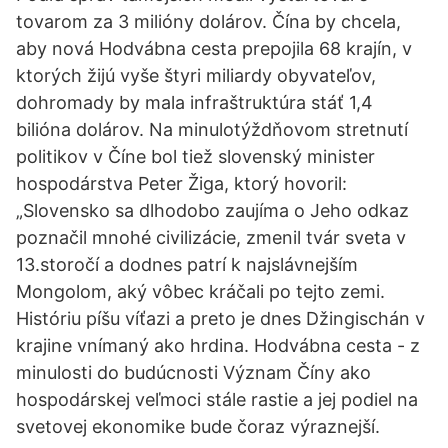
tovarom za 3 milióny dolárov. Čína by chcela,
aby nová Hodvábna cesta prepojila 68 krajín, v
ktorých žijú vyše štyri miliardy obyvateľov,
dohromady by mala infraštruktúra stáť 1,4
bilióna dolárov. Na minulotýždňovom stretnutí
politikov v Číne bol tiež slovenský minister
hospodárstva Peter Žiga, ktorý hovoril:
„Slovensko sa dlhodobo zaujíma o Jeho odkaz
poznačil mnohé civilizácie, zmenil tvár sveta v
13.storočí a dodnes patrí k najslávnejším
Mongolom, aký vôbec kráčali po tejto zemi.
Históriu píšu víťazi a preto je dnes Džingischán v
krajine vnímaný ako hrdina. Hodvábna cesta - z
minulosti do budúcnosti Význam Číny ako
hospodárskej veľmoci stále rastie a jej podiel na
svetovej ekonomike bude čoraz výraznejší.