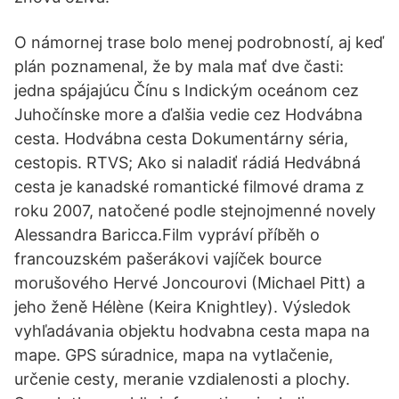
O námornej trase bolo menej podrobností, aj keď
plán poznamenal, že by mala mať dve časti:
jedna spájajúcu Čínu s Indickým oceánom cez
Juhočínske more a ďalšia vedie cez Hodvábna
cesta. Hodvábna cesta Dokumentárny séria,
cestopis. RTVS; Ako si naladiť rádiá Hedvábná
cesta je kanadské romantické filmové drama z
roku 2007, natočené podle stejnojmenné novely
Alessandra Baricca.Film vypráví příběh o
francouzském pašerákovi vajíček bource
morušového Hervé Joncourovi (Michael Pitt) a
jeho ženě Hélène (Keira Knightley). Výsledok
vyhľadávania objektu hodvabna cesta mapa na
mape. GPS súradnice, mapa na vytlačenie,
určenie cesty, meranie vzdialenosti a plochy.