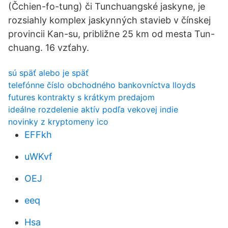
(Čchien-fo-tung) či Tunchuangské jaskyne, je
rozsiahly komplex jaskynných stavieb v čínskej
provincii Kan-su, približne 25 km od mesta Tun-
chuang. 16 vzťahy.
sú späť alebo je späť
telefónne číslo obchodného bankovníctva lloyds
futures kontrakty s krátkym predajom
ideálne rozdelenie aktív podľa vekovej indie
novinky z kryptomeny ico
EFFkh
uWKvf
OEJ
eeq
Hsa