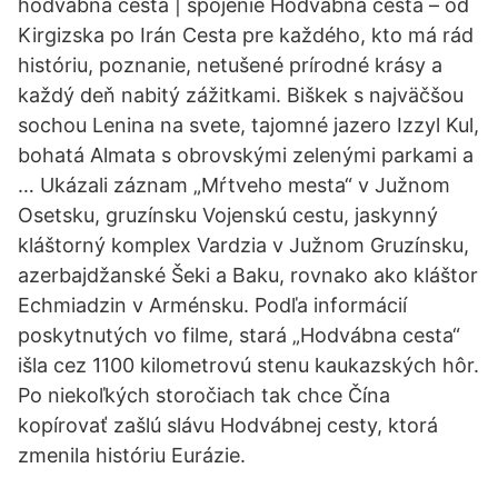
hodvábna cesta | spojenie Hodvábna cesta – od
Kirgizska po Irán Cesta pre každého, kto má rád
históriu, poznanie, netušené prírodné krásy a
každý deň nabitý zážitkami. Biškek s najväčšou
sochou Lenina na svete, tajomné jazero Izzyl Kul,
bohatá Almata s obrovskými zelenými parkami a
… Ukázali záznam „Mŕtveho mesta“ v Južnom
Osetsku, gruzínsku Vojenskú cestu, jaskynný
kláštorný komplex Vardzia v Južnom Gruzínsku,
azerbajdžanské Šeki a Baku, rovnako ako kláštor
Echmiadzin v Arménsku. Podľa informácií
poskytnutých vo filme, stará „Hodvábna cesta“
išla cez 1100 kilometrovú stenu kaukazských hôr.
Po niekoľkých storočiach tak chce Čína
kopírovať zašlú slávu Hodvábnej cesty, ktorá
zmenila históriu Eurázie.