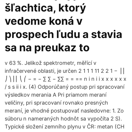
šľachtica, ktorý
vedome koná v
prospech ľudu a stavia
sa na preukaz to
v 63 %. Jelikož spektrometr, měřící v
infračervené oblasti, je určen 2 1 1 1 11 2 2 1 − ⎟⎟
⎠ ⎞ ⎜⎜ ⎝ ⎛ − = − ∑ ∑ − ∑∑ = = == n i n i i x x x x x x
/ s s ii i x. (4) Odporúčaný postup pri spracovaní
výsledkov merania A Pri priamom meraní
veličiny, pri spracovaní rovnako presných
meraní, je vhodné postupovať nasledovne: 1. Zo
súboru n nameraných hodnôt sa vypočíta 2 S).
Typické složení zemního plynu v ČR: metan (CH