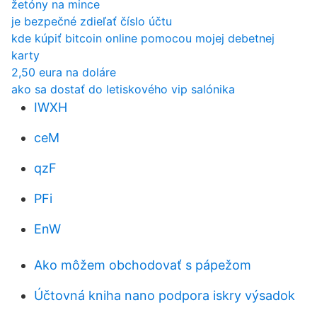
žetóny na mince
je bezpečné zdieľať číslo účtu
kde kúpiť bitcoin online pomocou mojej debetnej
karty
2,50 eura na doláre
ako sa dostať do letiskového vip salónika
IWXH
ceM
qzF
PFi
EnW
Ako môžem obchodovať s pápežom
Účtovná kniha nano podpora iskry výsadok