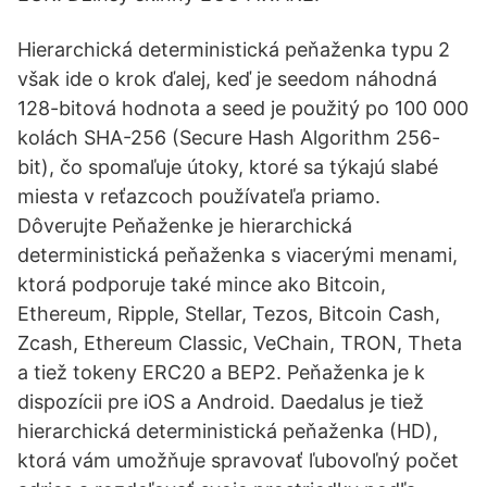
Hierarchická deterministická peňaženka typu 2
však ide o krok ďalej, keď je seedom náhodná
128-bitová hodnota a seed je použitý po 100 000
kolách SHA-256 (Secure Hash Algorithm 256-
bit), čo spomaľuje útoky, ktoré sa týkajú slabé
miesta v reťazcoch používateľa priamo.
Dôverujte Peňaženke je hierarchická
deterministická peňaženka s viacerými menami,
ktorá podporuje také mince ako Bitcoin,
Ethereum, Ripple, Stellar, Tezos, Bitcoin Cash,
Zcash, Ethereum Classic, VeChain, TRON, Theta
a tiež tokeny ERC20 a BEP2. Peňaženka je k
dispozícii pre iOS a Android. Daedalus je tiež
hierarchická deterministická peňaženka (HD),
ktorá vám umožňuje spravovať ľubovoľný počet