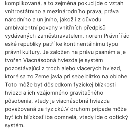
komplikovaná, a to zejména pokud jde o vztah
vnitrostátního a mezinárodního práva, práva
národního a unijního, jakož i z důvodu
ambivalentní povahy vnitřních předpisů
vydávaných zaměstnavatelem. norem Právní řád
eské republiky patří ke kontinentálnímu typu
právní kultury. Je založen na právu psaném a je
tvořen Viacnásobná hviezda je systém
pozostávajúci z troch alebo viacerých hviezd,
ktoré sa zo Zeme javia pri sebe blízko na oblohe.
Toto môže byť dôsledkom fyzickej blízkosti
hviezd a ich vzájomného gravitačného
pôsobenia, vtedy je viacnásobná hviezda
považovaná za fyzickú.V druhom prípade môže
byť ich blízkosť iba domnelá, vtedy ide o optický
systém.