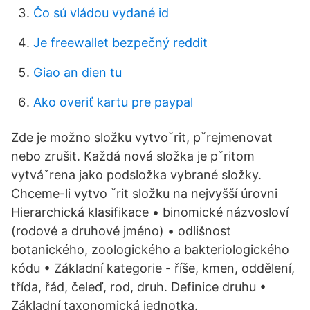
Čo sú vládou vydané id
Je freewallet bezpečný reddit
Giao an dien tu
Ako overiť kartu pre paypal
Zde je možno složku vytvoˇrit, pˇrejmenovat
nebo zrušit. Každá nová složka je pˇritom
vytváˇrena jako podsložka vybrané složky.
Chceme-li vytvo ˇrit složku na nejvyšší úrovni
Hierarchická klasifikace • binomické názvosloví
(rodové a druhové jméno) • odlišnost
botanického, zoologického a bakteriologického
kódu • Základní kategorie - říše, kmen, oddělení,
třída, řád, čeleď, rod, druh. Definice druhu •
Základní taxonomická jednotka.