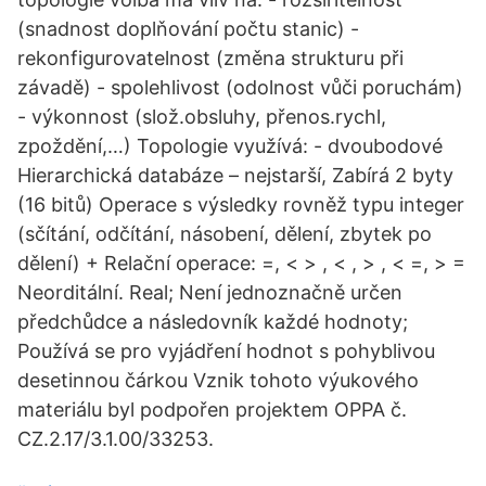
(snadnost doplňování počtu stanic) -
rekonfigurovatelnost (změna strukturu při
závadě) - spolehlivost (odolnost vůči poruchám)
- výkonnost (slož.obsluhy, přenos.rychl,
zpoždění,…) Topologie využívá: - dvoubodové
Hierarchická databáze – nejstarší, Zabírá 2 byty
(16 bitů) Operace s výsledky rovněž typu integer
(sčítání, odčítání, násobení, dělení, zbytek po
dělení) + Relační operace: =, < > , < , > , < =, > =
Neorditální. Real; Není jednoznačně určen
předchůdce a následovník každé hodnoty;
Používá se pro vyjádření hodnot s pohyblivou
desetinnou čárkou Vznik tohoto výukového
materiálu byl podpořen projektem OPPA č.
CZ.2.17/3.1.00/33253.