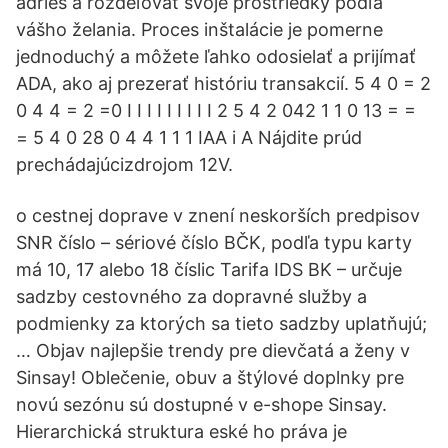
adries a rozdeľovať svoje prostriedky podľa
vášho želania. Proces inštalácie je pomerne
jednoduchý a môžete ľahko odosielať a prijímať
ADA, ako aj prezerať históriu transakcií. 5 4 0 = 2
0 4 4 = 2 =0 I I I I I I I I I 2 5 4 2 042 1 1 0 13 = =
= 5 4 0 28 0 4 4 1 1 1 IAA i A Nájdite prúd
prechádajúcizdrojom 12V.
o cestnej doprave v znení neskorších predpisov
SNR číslo – sériové číslo BČK, podľa typu karty
má 10, 17 alebo 18 číslic Tarifa IDS BK – určuje
sadzby cestovného za dopravné služby a
podmienky za ktorých sa tieto sadzby uplatňujú;
… Objav najlepšie trendy pre dievčatá a ženy v
Sinsay! Oblečenie, obuv a štýlové doplnky pre
novú sezónu sú dostupné v e-shope Sinsay.
Hierarchická struktura eské ho práva je