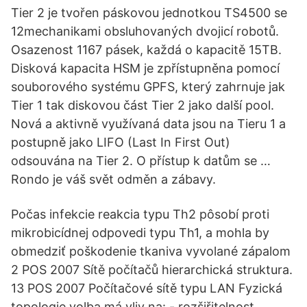
Tier 2 je tvořen páskovou jednotkou TS4500 se
12mechanikami obsluhovaných dvojicí robotů.
Osazenost 1167 pásek, každá o kapacitě 15TB.
Disková kapacita HSM je zpřístupněna pomocí
souborového systému GPFS, který zahrnuje jak
Tier 1 tak diskovou část Tier 2 jako další pool.
Nová a aktivně využívaná data jsou na Tieru 1 a
postupně jako LIFO (Last In First Out)
odsouvána na Tier 2. O přístup k datům se …
Rondo je váš svět odměn a zábavy.
Počas infekcie reakcia typu Th2 pôsobí proti
mikrobicídnej odpovedi typu Th1, a mohla by
obmedziť poškodenie tkaniva vyvolané zápalom
2 POS 2007 Sítě počítačů hierarchická struktura.
13 POS 2007 Počítačové sítě typu LAN Fyzická
topologie volba má vliv na: - rozšiřitelnost