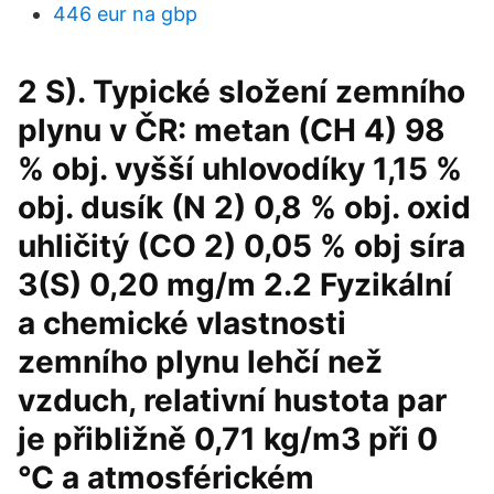
446 eur na gbp
2 S). Typické složení zemního
plynu v ČR: metan (CH 4) 98
% obj. vyšší uhlovodíky 1,15 %
obj. dusík (N 2) 0,8 % obj. oxid
uhličitý (CO 2) 0,05 % obj síra
3(S) 0,20 mg/m 2.2 Fyzikální
a chemické vlastnosti
zemního plynu lehčí než
vzduch, relativní hustota par
je přibližně 0,71 kg/m3 při 0
°C a atmosférickém